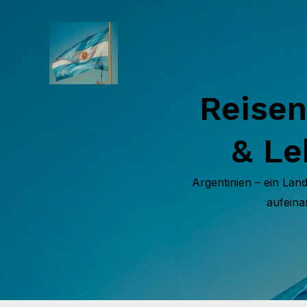
Skip
to
content
Reisen
& Le
Argentinien – ein Lan
aufeina